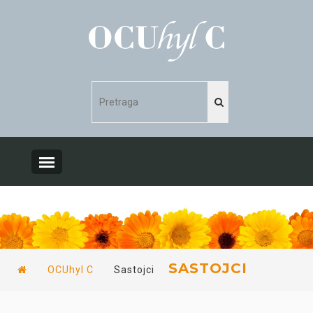
SASTOJCI
OCUhyl C
Sastojci