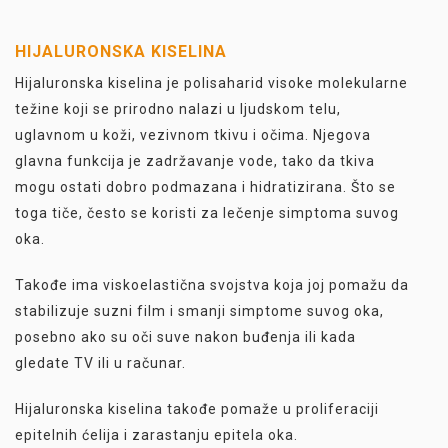
HIJALURONSKA KISELINA
Hijaluronska kiselina je polisaharid visoke molekularne
težine koji se prirodno nalazi u ljudskom telu,
uglavnom u koži, vezivnom tkivu i očima. Njegova
glavna funkcija je zadržavanje vode, tako da tkiva
mogu ostati dobro podmazana i hidratizirana. Što se
toga tiče, često se koristi za lečenje simptoma suvog
oka.
Takođe ima viskoelastična svojstva koja joj pomažu da
stabilizuje suzni film i smanji simptome suvog oka,
posebno ako su oči suve nakon buđenja ili kada
gledate TV ili u računar.
Hijaluronska kiselina takođe pomaže u proliferaciji
epitelnih ćelija i zarastanju epitela oka.