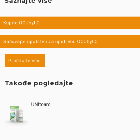
Saznajte više
Kupite OCUhyl C
Sačuvajte uputstvo za upotrebu OCUhyl C
Pročitajte više
Takođe pogledajte
UNItears