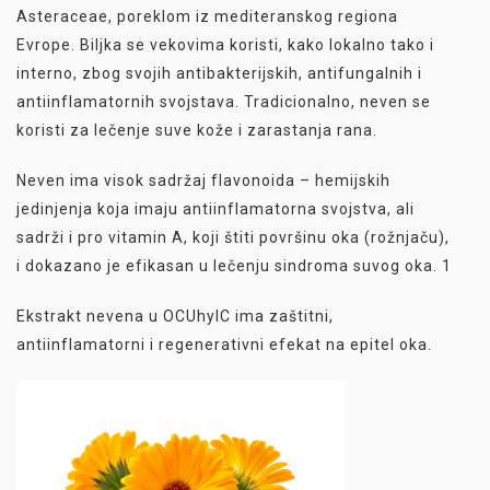
Asteraceae, poreklom iz mediteranskog regiona
Evrope. Biljka se vekovima koristi, kako lokalno tako i
interno, zbog svojih antibakterijskih, antifungalnih i
antiinflamatornih svojstava. Tradicionalno, neven se
koristi za lečenje suve kože i zarastanja rana.
Neven ima visok sadržaj flavonoida – hemijskih
jedinjenja koja imaju antiinflamatorna svojstva, ali
sadrži i pro vitamin A, koji štiti površinu oka (rožnjaču),
i dokazano je efikasan u lečenju sindroma suvog oka. 1
Ekstrakt nevena u OCUhylC ima zaštitni,
antiinflamatorni i regenerativni efekat na epitel oka.