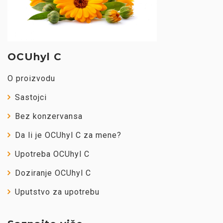
OCUhyl C
O proizvodu
Sastojci
Bez konzervansa
Da li je OCUhyl C za mene?
Upotreba OCUhyl C
Doziranje OCUhyl C
Uputstvo za upotrebu