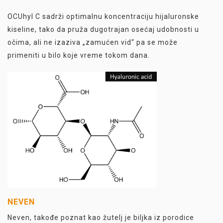
OCUhyl C sadrži optimalnu koncentraciju hijaluronske
kiseline, tako da pruža dugotrajan osećaj udobnosti u
očima, ali ne izaziva „zamućen vid“ pa se može
primeniti u bilo koje vreme tokom dana.
NEVEN
Neven, takođe poznat kao žutelj je biljka iz porodice